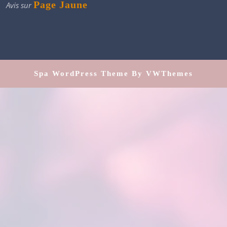
Page Jaune
Avis sur
Spa WordPress Theme
By VWThemes
Scroll
Up