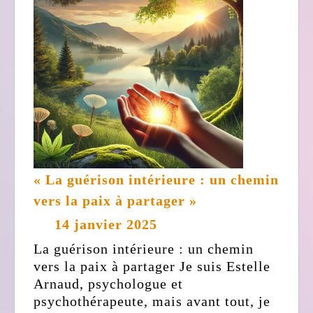
« La guérison intérieure : un chemin
« La
vers la paix à partager »
guérison
14
14 janvier 2025
intérieure
janvier
La guérison intérieure : un chemin
:
2025
vers la paix à partager Je suis Estelle
un
Arnaud, psychologue et
chemin
psychothérapeute, mais avant tout, je
vers